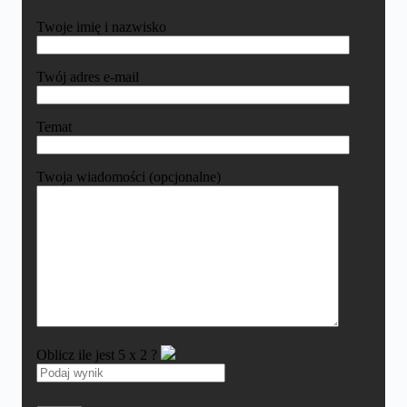
Twoje imię i nazwisko
Twój adres e-mail
Temat
Twoja wiadomości (opcjonalne)
Oblicz ile jest
5
x
2
?