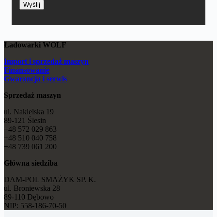
Ładowarki WOLF
Import i sprzedaż maszyn
Finansowanie
Gwarancja i serwis
Sprzedaż maszyn
ul. Nakielska 19
89-121 Ślesin
+48 572 029 863
+48 510 040 758
+48 739 061 200
Główna siedziba
DAM-POL SMAŻYK SP. K.
ul. Broniewska 28
89-110 Dębowo
NIP: 558-186-70-50