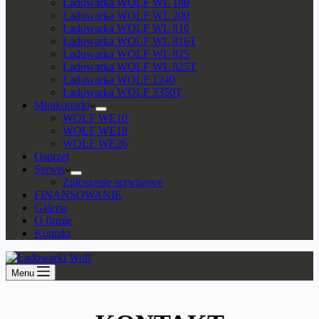
Ładowarka WOLF WL 180
Ładowarka WOLF WL 200
Ładowarka WOLF WL 816
Ładowarka WOLF WL 816T
Ładowarka WOLF WL 825
Ładowarka WOLF WL 825T
Ładowarka WOLF 1240
Ładowarka WOLF 3350T
Minikoparki
WOLF WE10
WOLF WE18
WOLF WE26
Osprzęt
Serwis
Zgłoszenie serwisowe
FINANSOWANIE
Galeria
O firmie
Kontakt
Menu