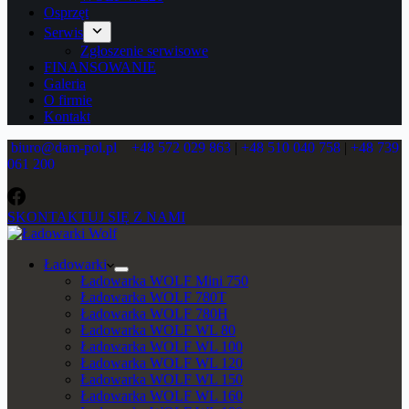
Osprzęt
Serwis
Zgłoszenie serwisowe
FINANSOWANIE
Galeria
O firmie
Kontakt
biuro@dam-pol.pl
+48 572 029 863
|
+48 510 040 758
|
+48 739
061 200
SKONTAKTUJ SIĘ Z NAMI
Ładowarki
Ładowarka WOLF Mini 750
Ładowarka WOLF 780T
Ładowarka WOLF 780H
Ładowarka WOLF WL 80
Ładowarka WOLF WL 100
Ładowarka WOLF WL 120
Ładowarka WOLF WL 150
Ładowarka WOLF WL 160